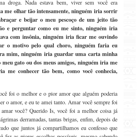
ma droga. Nada estava bem, viver sem você era
a me olhar tão intensamente, ninguém iria sorrir
abraçar e beijar o meu pescoço de um jeito tão
ão e perguntar como eu me sinto, ninguém iria
ava com insônia, ninguém iria ficar me ouvindo
nar o motivo pelo qual choro, ninguém faria eu
pra mim, ninguém iria guardar uma carta minha
do meu gato ou dos meus amigos, ninguém iria me
ria me conhecer tão bem, como você conhecia,
ocê foi o melhor e o pior amor que alguém poderia
ser o amor, e eu te amei tanto. Amar você sempre foi
 amar você? Querido Is, você foi a melhor coisa já
ágrimas derramadas, tantas brigas, enfim, depois de
tudo que juntos já compartilhamos eu confesso que
 fez as piores escolhas possíveis, mesmo sabendo