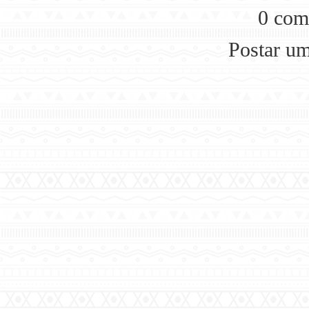
0 com
Postar u