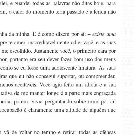
lei, e guardei todas as palavras não ditas hoje, para
em, o calor do momento teria passado e a ferida não
nha da minha. E é como dizem por aí: –
existe uma
pre te amei, inacreditavelmente odiei você, e as suas
r me escolhido. Justamente você, o primeiro cara por
mor, portanto era seu dever fazer bom uso dos meus
 como se eu fosse uma adolescente imatura. As suas
iras que eu não consegui suportar, ou compreender,
enos aceitáveis. Você agiu feito um idiota e a sua
tativa de me manter longe é a parte mais engraçada
queria, porém, vivia perguntando sobre mim por aí.
eocupação é claramente uma atitude de alguém que
a vã de voltar no tempo e retirar todas as ofensas