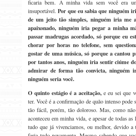
ficaria bem. A minha vida sem você era u
Por que eu sabia que ninguém iri
insuportável.
de um jeito tão simples, ninguém iria me 
apaixonado, ninguém iria pegar a minha m
passar madrugas acordado, só porque eu est
chorar por horas no telefone, sem questio
gostar de uma música, só porque a cantou 
por tantos anos, ninguém iria sentir ciúme 
admirar de forma tão convicta, ninguém i
ninguém seria você.
O quinto estágio é a aceitação,
e eu sei que v
ter. Você é a confirmação de quão intenso pode 
tão fácil, porém, tão doloroso. Mas, como não
aconteceu em minha vida, e apesar de todas as l
tudo que já vivenciamos, ou melhor, devido a 
faria tudo novamente. Mesmo sabendo que você