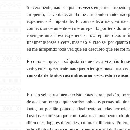
Sinceramente, não sei quantas vezes eu já me arrependi 
arrependi, na verdade, ainda me arrependo muito, não po
experiência é importante. E com certeza não, eu não
conheci, sinceramente eu me arrependo por ter sido uma
é sempre uma nova experiência, fico repitindo isso in
finalmente fosse a certa, mas não é. Não sei por quanto
eu me arrependo toda vez que eu descubro que ele foi m
E como sempre, eu só gostaria que dessa vez não fosse
certo, eu simplesmente não queria ter que mais uma vez 
cansada de tantos rascunhos amorosos, estou cansada
Eu não sei se realmente existe cotas para a paixão, po
de acelerar por qualquer sorriso bobo, as pernas adquir
tanto, ou por tão pouco e finalmente aquelas borbol
lagartas. Confesso que com cada relacionamento adquiri
diferentes, lugares diferentes, culturas diferentes. Poré
estou fechada para o amor, apenas cansei de tantas e