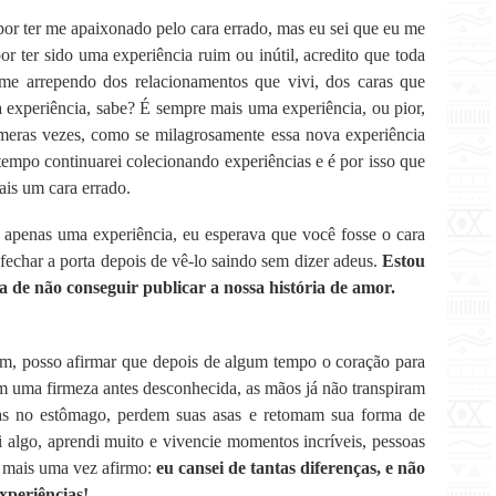
por ter me apaixonado pelo cara errado, mas eu sei que eu me
r ter sido uma experiência ruim ou inútil, acredito que toda
 me arrependo dos relacionamentos que vivi, dos caras que
 experiência, sabe? É sempre mais uma experiência, ou pior,
úmeras vezes, como se milagrosamente essa nova experiência
 tempo continuarei colecionando experiências e é por isso que
ais um cara errado.
 apenas uma experiência, eu esperava que você fosse o cara
fechar a porta depois de vê-lo saindo sem dizer adeus.
Estou
 de não conseguir publicar a nossa história de amor.
rém, posso afirmar que depois de algum tempo o coração para
em uma firmeza antes desconhecida, as mãos já não transpiram
etas no estômago, perdem suas asas e retomam sua forma de
 algo, aprendi muito e vivencie momentos incríveis, pessoas
m, mais uma vez afirmo:
eu cansei de tantas diferenças, e
não
xperiências!