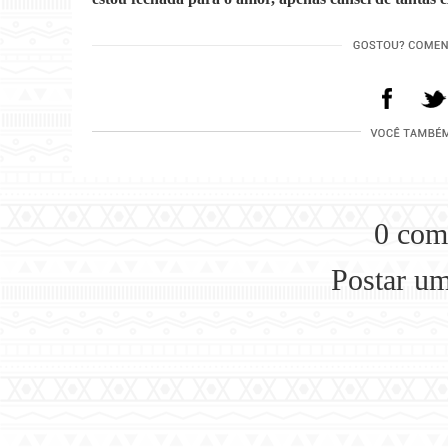
0 com
Postar u