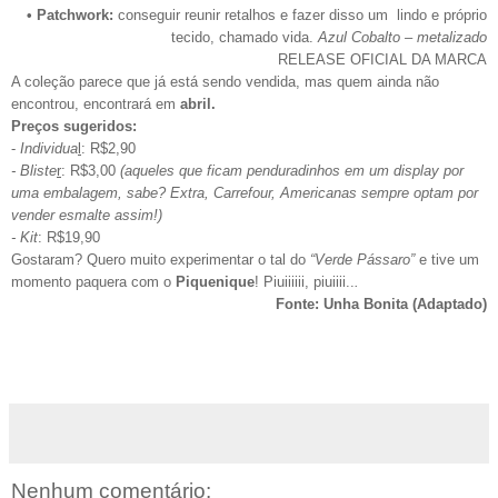
• Patchwork:
conseguir reunir retalhos e fazer disso um lindo e próprio
tecido, chamado vida.
Azul Cobalto – metalizado
RELEASE OFICIAL DA MARCA
A coleção parece que já está sendo vendida, mas quem ainda não
encontrou, encontrará em
abril.
Preços sugeridos:
-
Individua
l
: R$2,90
- Bliste
r
: R$3,00
(aqueles que ficam penduradinhos em um display por
uma embalagem, sabe? Extra, Carrefour, Americanas sempre optam por
vender esmalte assim!)
- Kit
: R$19,90
Gostaram? Quero muito experimentar o tal do
“Verde Pássaro”
e tive um
momento paquera com o
Piquenique
! Piuiiiiii, piuiiii..
.
Fonte: Unha Bonita (Adaptado)
Nenhum comentário: