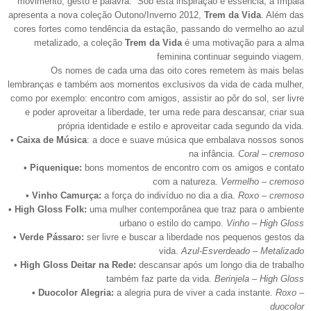
movimento, gesto e palavra.” Sob esta inspiração e essência, a Impala
apresenta a nova coleção Outono/Inverno 2012,
Trem da Vida
. Além das
cores fortes como tendência da estação, passando do vermelho ao azul
metalizado, a coleção
Trem da Vida
é uma motivação para a alma
feminina continuar seguindo viagem.
Os nomes de cada uma das oito cores remetem às mais belas
lembranças e também aos momentos exclusivos da vida de cada mulher,
como por exemplo: encontro com amigos, assistir ao pôr do sol, ser livre
e poder aproveitar a liberdade, ter uma rede para descansar, criar sua
própria identidade e estilo e aproveitar cada segundo da vida.
• Caixa de Música
: a doce e suave música que embalava nossos sonos
na infância.
Coral – cremoso
• Piquenique:
bons momentos de encontro com os amigos e contato
com a natureza.
Vermelho – cremoso
• Vinho Camurça:
a força do indivíduo no dia a dia.
Roxo – cremoso
• High Gloss Folk:
uma mulher contemporânea que traz para o ambiente
urbano o estilo do campo.
Vinho – High Gloss
• Verde Pássaro:
ser livre e buscar a liberdade nos pequenos gestos da
vida.
Azul-Esverdeado – Metalizado
• High Gloss Deitar na Rede:
descansar após um longo dia de trabalho
também faz parte da vida.
Berinjela – High Gloss
• Duocolor Alegria:
a alegria pura de viver a cada instante.
Roxo –
duocolor