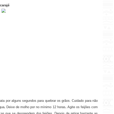
carajé
bata por alguns segundos para quebrar os grãos.
Cuidado para não
gua
.
Deixe de molho por no mínimo 12 horas
.
Agite os feijões com
cas que se desprendem dos feijões
.
Depois de retirar bastante as