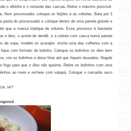
ando o olhinho e o restante das cascas
.
Retire o máximo possível.
e
.
Num processador, coloque os feijões e as cebolas
.
Bata por 3
 a pasta do processador e coloque dentro de uma panela grande e
té que a massa triplique de volume
.
Esse processo é bastante
ue o óleo, o azeite de dendê, e a cebola com casca numa panela
s de sopa, modele os acarajés: encha uma das colheres com a
fique com formato de bolinho
.
Coloque os bolinhos no óleo bem
 vire os bolinhos e deixe fritar até que fiquem dourados
.
Regule
do fogo para que o óleo não queime
.
Retire os bolinhos com uma
olinhos ao meio e recheie com vatapá
.
Coloque o camarão seco
cia, ne?
ngunzá