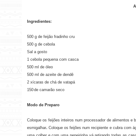
A
Ingredientes:
500 g de feijão fradinho cru
500 g de cebola
Sal a gosto
1 cebola pequena com casca
500 ml de óleo
500 ml de azeite de dendê
2 xícaras de chá de vatapá
150
de camarão seco
Modo de Preparo
Coloque os feijões inteiros num processador de alimentos e 
esmigalhar
.
Coloque os feijões num recipiente e cubra com á
uma colher e com uma peneirinha vá retirando todas as cas