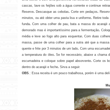
cascas, lave os feijões sob a água corrente e continue retir
Reserve
.
Descasque as cebolas
.
Corte em pedaços
.
Reserv
minutos, ou até obter uma pasta lisa e uniforme
.
Retire toda
funda
.
Com uma colher de pau, bata a massa do acarajé a
demorado mas é importantíssimo para a fermentação
.
Coloq
média e leve ao fogo alto para esquentar
.
Com duas colhere
massa, passe de uma colher para a outra até que a massa 
quente e frite por 3 minutos de um lado
.
Com uma escumadeira,
a temperatura do óleo
.
Se for necessário, abaixe a chama 
escumadeira e coloque sobre papel absorvente
.
Corte os b
dentro do acarajé e feche
.
Sirva a seguir.
OBS
.: Essa receita é um pouco trabalhosa, porém é uma delí
Mu