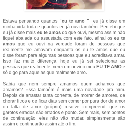
Estava pensando quantos
“eu te amo ”
eu já disse em
minha vida toda e quantos eu já ouvi também. Percebi que
eu já disse mais
eu te amos
do que ouvi, mesmo assim não
fiquei abalada ou assustada com este fato, afinal os
eu te
amos
que eu ouvi na verdade foram de pessoas que
realmente me amavam enquanto os eu te amos que eu
disse foram para algumas pessoas que eu acreditava amar.
Isso faz muito diferença, hoje eu já sei selecionar as
pessoas que realmente merecem ouvir o meu
EU TE AMO
e
só digo para aquelas que realmente amo.
Sabia que nem sempre amamos quem achamos que
amamos? Essa também é mais uma novidade pra mim.
Depois de arrastar tanta corrente, de morrer de amores, de
chorar litros e de ficar dias sem comer por pura dor de amor
ou falta de amor (próprio) resolve compreendi que os
garotos errados são errados e ponto. Sem mais, sem pontos
de continuação, eles não vão mudar, simplesmente são
assim e continuarão assim até o fim.