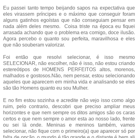
Eu passei tanto tempo beijando sapos na expectativa que
eles virassem príncipes e o máximo que conseguir foram
alguns gatinhos egoístas que não conseguiam pensar em
nada além deles mesmo. Coisa triste na época eu fiquei
arrasada achando que o problema era comigo, doce ilusão.
Agora percebo o quanto sou perfeita, maravilhosa e eles
que não souberam valorizar.
Foi então que resolvi selecionar, é isso mesmo
SELECIONAR, não escolher, não é isso, não estou criando
estereótipos de HOMENS PERFEITOS altos, morenos,
malhados e gostosos.Não, nem pensar, estou selecionando
aqueles que aparecem em minha vida e analisando se eles
são tão Homens quanto eu sou Mulher.
E no fim estou sozinha e acredite não vejo isso como algo
ruim, pelo contrario, descobri que preciso ampliar meus
horizontes e que nem sempre os ditos amigos são os caras
certos e que nem sempre o amor esta ao nosso lado, frente
ou sei lá onde. Meninas e meninos também, vamos
selecionar, não fique com o primeiro(a) que aparecer só por
falta de opção, o mundo é tão grande e o distante é bem ali