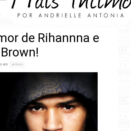
amor de Rihannna e
 Brown!
do em
MÚSICA