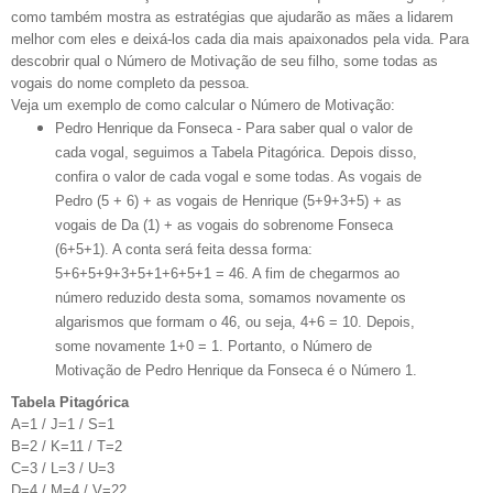
como também mostra as estratégias que ajudarão as mães a lidarem
melhor com eles e deixá-los cada dia mais apaixonados pela vida. Para
descobrir qual o Número de Motivação de seu filho, some todas as
vogais do nome completo da pessoa.
Veja um exemplo de como calcular o Número de Motivação:
Pedro Henrique da Fonseca - Para saber qual o valor de
cada vogal, seguimos a Tabela Pitagórica. Depois disso,
confira o valor de cada vogal e some todas. As vogais de
Pedro (5 + 6) + as vogais de Henrique (5+9+3+5) + as
vogais de Da (1) + as vogais do sobrenome Fonseca
(6+5+1). A conta será feita dessa forma:
5+6+5+9+3+5+1+6+5+1 = 46. A fim de chegarmos ao
número reduzido desta soma, somamos novamente os
algarismos que formam o 46, ou seja, 4+6 = 10. Depois,
some novamente 1+0 = 1. Portanto, o Número de
Motivação de Pedro Henrique da Fonseca é o Número 1.
Tabela Pitagórica
A=1 / J=1 / S=1
B=2 / K=11 / T=2
C=3 / L=3 / U=3
D=4 / M=4 / V=22