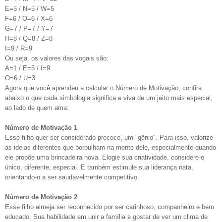
E=5 / N=5 / W=5
F=6 / O=6 / X=6
G=7 / P=7 / Y=7
H=8 / Q=8 / Z=8
I=9 / R=9
Ou seja, os valores das vogais são:
A=1 / E=5 / I=9
O=6 / U=3
Agora que você aprendeu a calcular o Número de Motivação, confira
abaixo o que cada simbologia significa e viva de um jeito mais especial,
ao lado de quem ama:
Número de Motivação 1
Esse filho quer ser considerado precoce, um "gênio". Para isso, valorize
as ideias diferentes que borbulham na mente dele, especialmente quando
ele propõe uma brincadeira nova. Elogie sua criatividade, considere-o
único, diferente, especial. E também estimule sua liderança nata,
orientando-o a ser saudavelmente competitivo.
Número de Motivação 2
Esse filho almeja ser reconhecido por ser carinhoso, companheiro e bem
educado. Sua habilidade em unir a família e gostar de ver um clima de