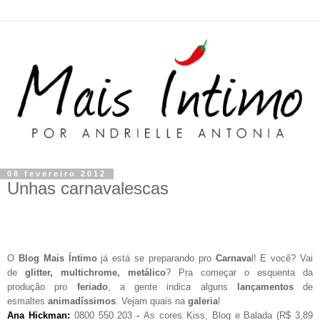
08 fevereiro 2012
Unhas carnavalescas
O
Blog Mais Íntimo
já está se preparando pro
Carnava
l! E você? Vai
de
glitter, multichrome, metálico
? Pra começar o esquenta da
produção pro
feriado
, a gente indica alguns
lançamentos
de
esmaltes
animadíssimos
. Vejam quais na
galeria
!
Ana Hickman:
0800 550 203
-
As cores Kiss, Blog e Balada (R$ 3,89