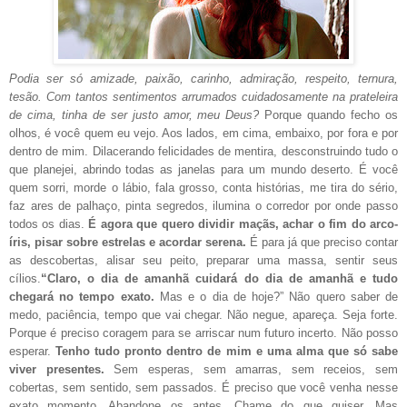
Podia ser só amizade, paixão, carinho, admiração, respeito, ternura,
tesão. Com tantos sentimentos arrumados cuidadosamente na prateleira
de cima, tinha de ser justo amor, meu Deus?
Porque quando fecho os
olhos, é você quem eu vejo. Aos lados, em cima, embaixo, por fora e por
dentro de mim. Dilacerando felicidades de mentira, desconstruindo tudo o
que planejei, abrindo todas as janelas para um mundo deserto. É você
quem sorri, morde o lábio, fala grosso, conta histórias, me tira do sério,
faz ares de palhaço, pinta segredos, ilumina o corredor por onde passo
todos os dias.
É agora que quero dividir maçãs, achar o fim do arco-
íris, pisar sobre estrelas e acordar serena.
É para já que preciso contar
as descobertas, alisar seu peito, preparar uma massa, sentir seus
cílios.
“Claro, o dia de amanhã cuidará do dia de amanhã e tudo
chegará no tempo exato.
Mas e o dia de hoje?” Não quero saber de
medo, paciência, tempo que vai chegar. Não negue, apareça. Seja forte.
Porque é preciso coragem para se arriscar num futuro incerto. Não posso
esperar.
Tenho tudo pronto dentro de mim e uma alma que só sabe
viver presentes.
Sem esperas, sem amarras, sem receios, sem
cobertas, sem sentido, sem passados. É preciso que você venha nesse
exato momento. Abandone os antes. Chame do que quiser. Mas