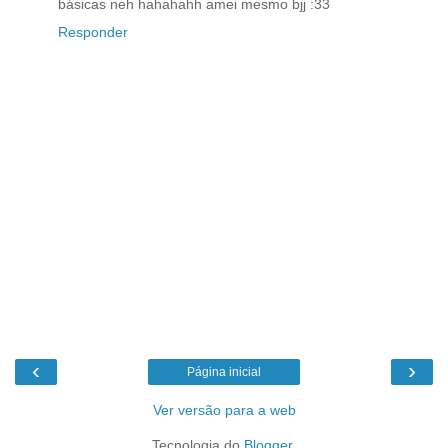
básicas neh hahahahh amei mesmo bjj :33
Responder
‹
›
Página inicial
Ver versão para a web
Tecnologia do
Blogger
.