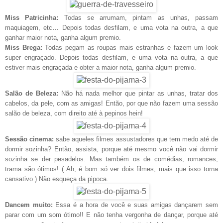
Miss Patricinha:
Todas se arrumam, pintam as unhas, passam
maquiagem, etc… Depois todas desfilam, e uma vota na outra, a que
ganhar maior nota, ganha algum premio.
Miss Brega:
Todas pegam as roupas mais estranhas e fazem um look
super engraçado. Depois todas desfilam, e uma vota na outra, a que
estiver mais engraçada e obter a maior nota, ganha algum premio.
Salão de Beleza:
Não há nada melhor que pintar as unhas, tratar dos
cabelos, da pele, com as amigas! Então, por que não fazem uma sessão
salão de beleza, com direito até à pepinos hein!
Sessão cinema:
sabe aqueles filmes assustadores que tem medo até de
dormir sozinha? Então, assista, porque até mesmo você não vai dormir
sozinha se der pesadelos. Mas também os de comédias, romances,
trama são ótimos! ( Ah, é bom só ver dois filmes, mais que isso torna
cansativo ) Não esqueça da pipoca.
Dancem muito:
Essa é a hora de você e suas amigas dançarem sem
parar com um som ótimo!! E não tenha vergonha de dançar, porque até