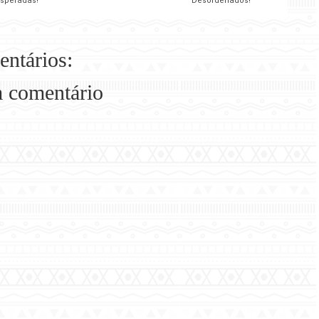
esperadas!
Desordenados!
entários:
m comentário