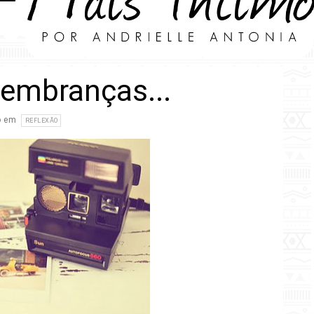
lembranças...
o em
REFLEXÃO