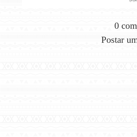
(in)
0 com
Postar u